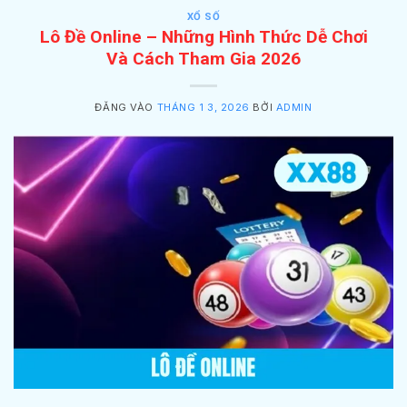
XỔ SỐ
Lô Đề Online – Những Hình Thức Dễ Chơi
Và Cách Tham Gia 2026
ĐĂNG VÀO
THÁNG 1 3, 2026
BỞI
ADMIN