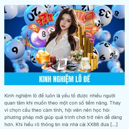
Kinh nghiệm lô đề luôn là yếu tố được nhiều người
quan tâm khi muốn theo một con số tiềm năng. Thay
vì chọn cầu theo cảm tính, hội viên nên học hỏi
phương pháp mới giúp quá trình chơi trở nên dễ dàng
hơn. Khi hiểu rõ thông tin mà nhà cái XX88 đưa […]