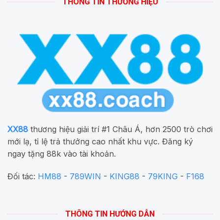
THÔNG TIN THƯƠNG HIỆU
XX88
thương hiệu giải trí #1 Châu Á, hơn 2500 trò chơi
mới lạ, tỉ lệ trả thưởng cao nhất khu vực. Đăng ký
ngay tặng 88k vào tài khoản.
Đối tác:
HM88
-
789WIN
-
KING88
-
79KING
-
F168
THÔNG TIN HƯỚNG DẪN