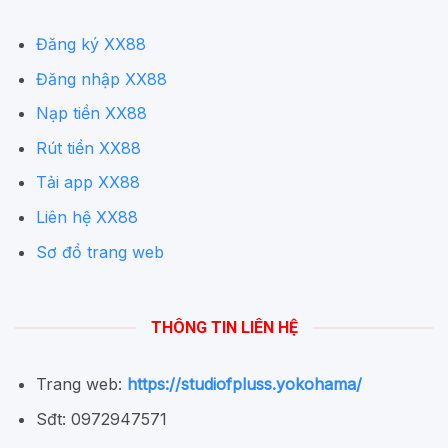
Đăng ký XX88
Đăng nhập XX88
Nạp tiền XX88
Rút tiền XX88
Tải app XX88
Liên hệ XX88
Sơ đồ trang web
THÔNG TIN LIÊN HỆ
Trang web:
https://studiofpluss.yokohama/
Sđt: 0972947571