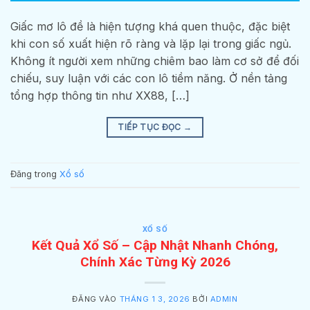
Giấc mơ lô đề là hiện tượng khá quen thuộc, đặc biệt
khi con số xuất hiện rõ ràng và lặp lại trong giấc ngủ.
Không ít người xem những chiêm bao làm cơ sở để đối
chiếu, suy luận với các con lô tiềm năng. Ở nền tảng
tổng hợp thông tin như XX88, […]
TIẾP TỤC ĐỌC
→
Đăng trong
Xổ số
XỔ SỐ
Kết Quả Xổ Số – Cập Nhật Nhanh Chóng,
Chính Xác Từng Kỳ 2026
ĐĂNG VÀO
THÁNG 1 3, 2026
BỞI
ADMIN