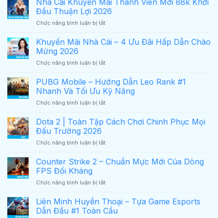
Nhà Cái Khuyến Mãi Thành Viên Mới 88k Khởi
Tặng
Đầu Thuận Lợi 2026
Tiền
ở
Chức năng bình luận bị tắt
–
Nhà
Top
Cái
Khuyến Mãi Nhà Cái – 4 Ưu Đãi Hấp Dẫn Chào
Sân
Khuyến
Chơi
Mừng 2026
Mãi
Tung
ở
Chức năng bình luận bị tắt
Thành
Nhiều
Khuyến
Viên
Deal
Mãi
PUBG Mobile – Hướng Dẫn Leo Rank #1
Mới
Hot
Nhà
88k
Nhanh Và Tối Ưu Kỹ Năng
2026
Cái
Khởi
ở
Chức năng bình luận bị tắt
–
Đầu
PUBG
4
Thuận
Mobile
Dota 2 | Toàn Tập Cách Chơi Chinh Phục Mọi
Ưu
Lợi
–
Đãi
Đấu Trường 2026
2026
Hướng
Hấp
ở
Chức năng bình luận bị tắt
Dẫn
Dẫn
Dota
Leo
Chào
2
Counter Strike 2 – Chuẩn Mực Mới Của Dòng
Rank
Mừng
|
#1
FPS Đối Kháng
2026
Toàn
Nhanh
ở
Chức năng bình luận bị tắt
Tập
Và
Counter
Cách
Tối
Strike
Liên Minh Huyền Thoại – Tựa Game Esports
Chơi
Ưu
2
Chinh
Dẫn Đầu #1 Toàn Cầu
Kỹ
–
Phục